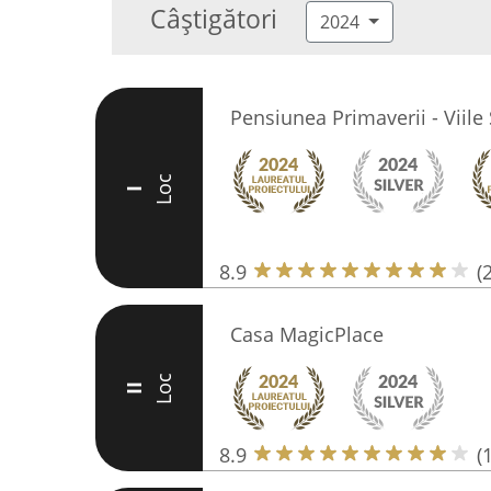
Câștigători
2024
Pensiunea Primaverii - Viile
Loc
I
8.9
(
Casa MagicPlace
Loc
II
8.9
(