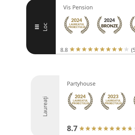
Vis Pension
Loc
III
8.8
(
Partyhouse
Laureați
8.7