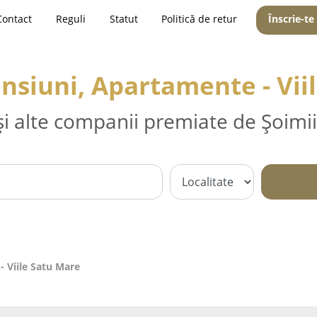
Contact
Reguli
Statut
Politică de retur
Înscrie-te
ensiuni, Apartamente - Vii
și alte companii premiate de Șoimii
- Viile Satu Mare