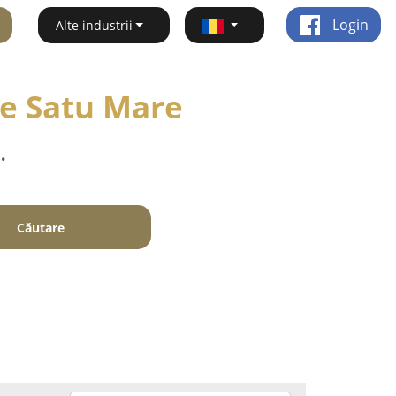
Login
Alte industrii
le Satu Mare
.
Căutare