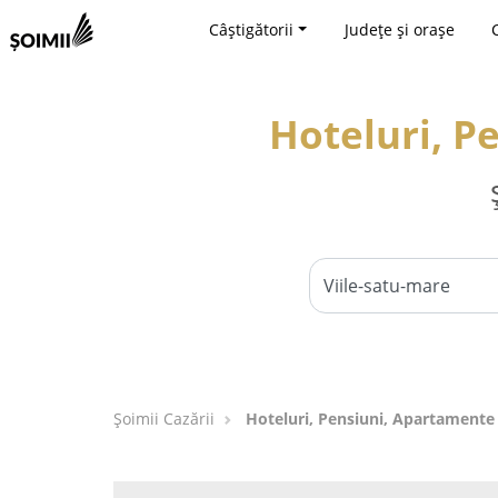
Câștigătorii
Județe și orașe
Hoteluri, P
Șoimii Cazării
Hoteluri, Pensiuni, Apartamente 