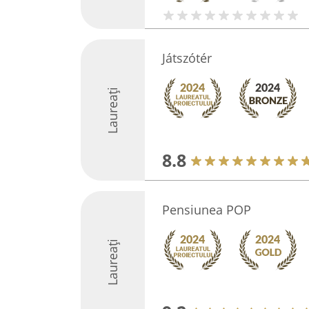
Játszótér
Laureați
8.8
Pensiunea POP
Laureați