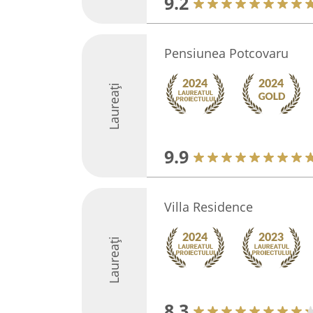
9.2
Pensiunea Potcovaru
Laureați
9.9
Villa Residence
Laureați
8.3