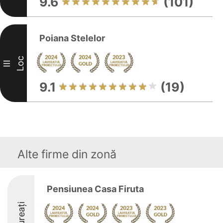
9.6
(101)
Poiana Stelelor
Loc
III
9.1
(19)
Alte firme din zonă
Pensiunea Casa Firuta
Laureați