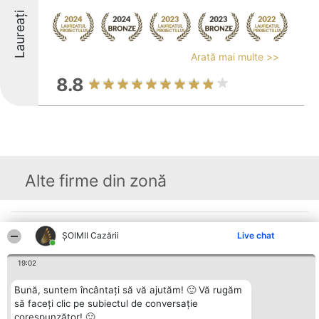
Laureați
Arată mai multe >>
8.8
Alte firme din zonă
Organizator Ranking
Plebiscyt
Contact
ȘOIMII Cazării
Live chat
BRIGHT SOLUTIONS BR SRL
Câștigătorii
Contact
Aleea Timisul De Sus 2 Bl. A30
Lista Tuturor
Sc. A Et. 4 Ap. 13 Cod 061952
Laureaților
19:02
București
Reguli
CUI 36737675
Statut
Bună, suntem încântați să vă ajutăm! 🙂 Vă rugăm
tel: +40 770 990 492
Politica de
să faceți clic pe subiectul de conversație
confidențialitate
corespunzător! 🙂