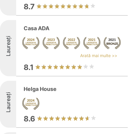
8.7
Casa ADA
Laureați
Arată mai multe >>
8.1
Helga House
Laureați
8.6