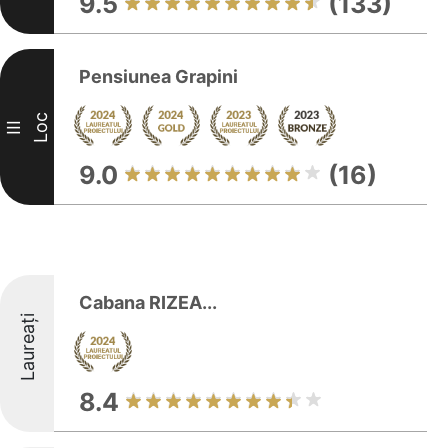
9.5
(133)
Pensiunea Grapini
Loc
III
9.0
(16)
Cabana RIZEA...
Laureați
8.4