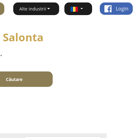
Login
Alte industrii
 Salonta
.
Căutare