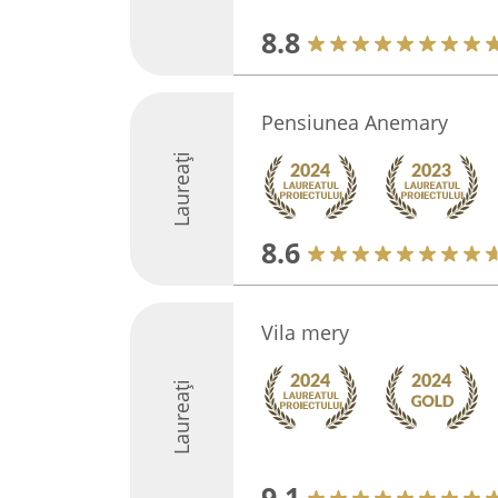
8.8
Pensiunea Anemary
Laureați
8.6
Vila mery
Laureați
9.1