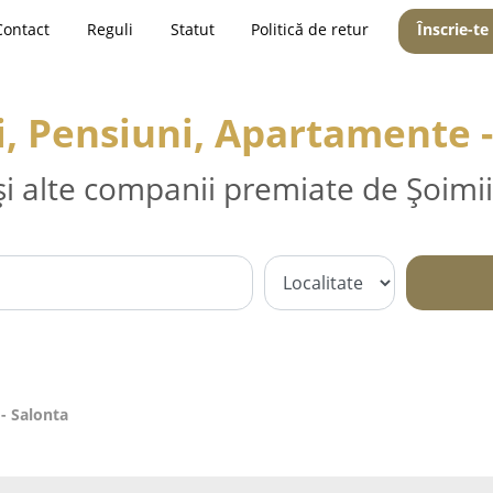
Contact
Reguli
Statut
Politică de retur
Înscrie-te
i, Pensiuni, Apartamente -
și alte companii premiate de Șoimii
- Salonta