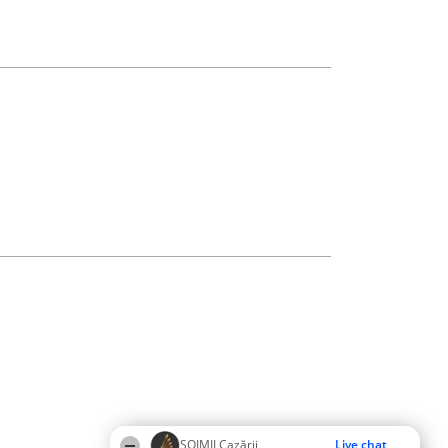
ȘOIMII Cazării
Live chat