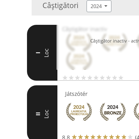
Câștigători
2024
Câștigător inactiv
Câștigător inactiv - ac
Loc
I
Játszótér
Loc
II
8.8
(