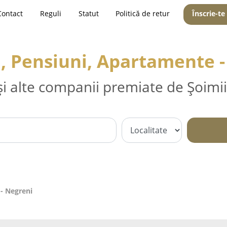
Contact
Reguli
Statut
Politică de retur
Înscrie-te
, Pensiuni, Apartamente 
și alte companii premiate de Șoimii
 - Negreni