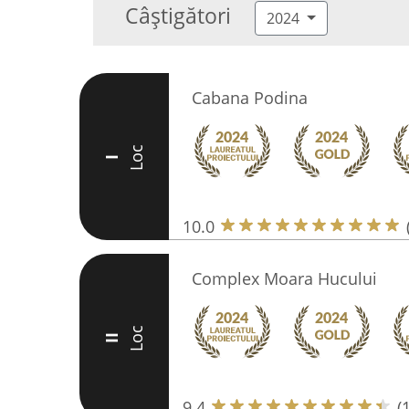
Câștigători
2024
Cabana Podina
Loc
I
10.0
Complex Moara Hucului
Loc
II
9.4
(