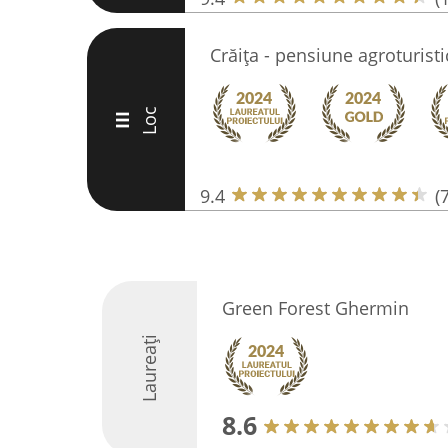
Crăița - pensiune agroturisti
Loc
III
9.4
(
Green Forest Ghermin
Laureați
8.6