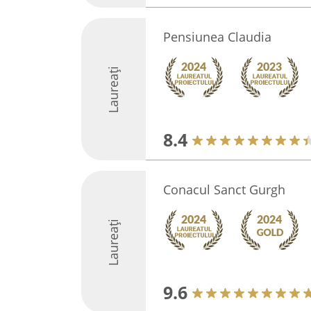
Pensiunea Claudia
Laureați
8.4
Conacul Sanct Gurgh
Laureați
9.6