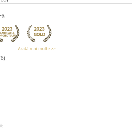
că
Arată mai multe >>
76)