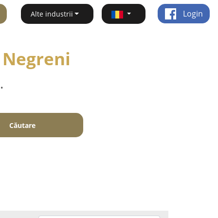
Login
Alte industrii
- Negreni
.
Căutare