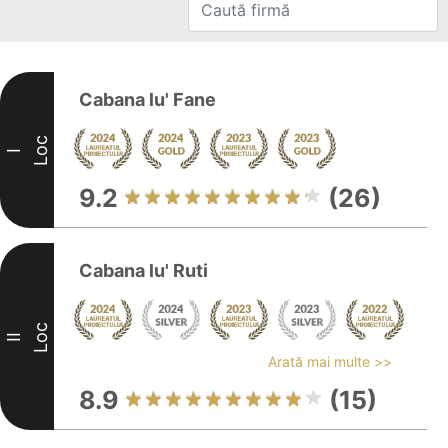
Cabana lu' Fane
Loc
I
9.2
(26)
Cabana lu' Ruti
Loc
II
Arată mai multe >>
8.9
(15)