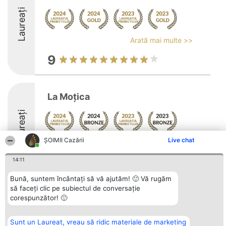
Laureați
Arată mai multe >>
9
La Moțica
Laureați
ȘOIMII Cazării
Live chat
Arată mai multe >>
8.8
14:11
Bună, suntem încântați să vă ajutăm! 🙂 Vă rugăm
să faceți clic pe subiectul de conversație
Organizator Ranking
corespunzător! 🙂
Plebiscyt
Contact
BRIGHT SOLUTIONS BR SRL
Câștigătorii
Contact
Aleea Timisul De Sus 2 Bl. A30
Lista Tuturor
Sc. A Et. 4 Ap. 13 Cod 061952
Laureaților
Sunt un Laureat, vreau să ridic materiale de marketing