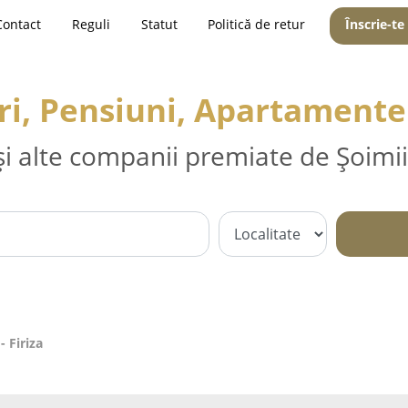
Contact
Reguli
Statut
Politică de retur
Înscrie-te
i, Pensiuni, Apartamente 
și alte companii premiate de Șoimii
 Firiza