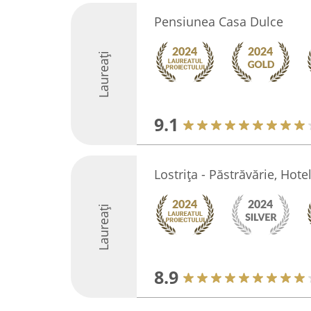
Pensiunea Casa Dulce
Laureați
9.1
Lostrița - Păstrăvărie, Hote
Laureați
8.9