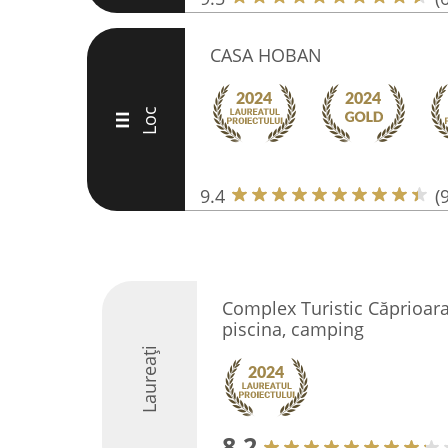
CASA HOBAN
Loc
III
9.4
(
Complex Turistic Căprioara
piscina, camping
Laureați
8.2