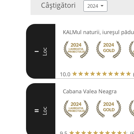
Câștigători
2024
KALMul naturii, iureșul pădu
Loc
I
10.0
Cabana Valea Neagra
Loc
II
9.5
(