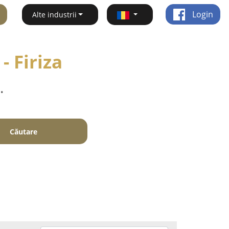
Login
Alte industrii
- Firiza
.
Căutare