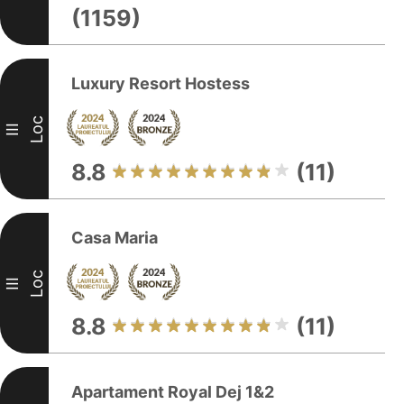
(1159)
Luxury Resort Hostess
Loc
III
8.8
(11)
Casa Maria
Loc
III
8.8
(11)
Apartament Royal Dej 1&2