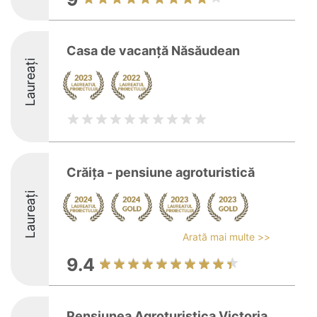
Casa de vacanţă Năsăudean
Laureați
Crăița - pensiune agroturistică
Laureați
Arată mai multe >>
9.4
Pensiunea Agroturistica Victoria