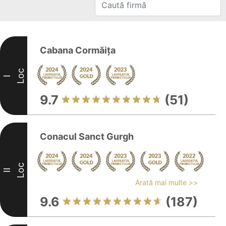
Cabana Cormăiţa
Loc
I
9.7
(51)
Conacul Sanct Gurgh
Loc
II
Arată mai multe >>
9.6
(187)