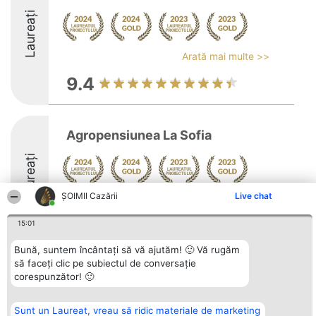
Laureați
Arată mai multe >>
9.4
Agropensiunea La Sofia
Laureați
ȘOIMII Cazării
Live chat
Arată mai multe >>
10
15:01
Bună, suntem încântați să vă ajutăm! 🙂 Vă rugăm
să faceți clic pe subiectul de conversație
Organizator Ranking
corespunzător! 🙂
Plebiscyt
Contact
BRIGHT SOLUTIONS BR SRL
Câștigătorii
Contact
Aleea Timisul De Sus 2 Bl. A30
Lista Tuturor
Sc. A Et. 4 Ap. 13 Cod 061952
Laureaților
Sunt un Laureat, vreau să ridic materiale de marketing