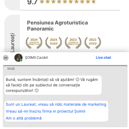
9.7
Pensiunea Agroturistica
Panoramic
Laureați
Arată mai multe >>
ȘOIMII Cazării
Live chat
10
10:02
Bună, suntem încântați să vă ajutăm! 🙂 Vă rugăm
să faceți clic pe subiectul de conversație
Organizator Ranking
Plebiscyt
Contact
corespunzător! 🙂
BRIGHT SOLUTIONS BR SRL
Câștigătorii
Contact
Aleea Timisul De Sus 2 Bl. A30
Lista Tuturor
Sc. A Et. 4 Ap. 13 Cod 061952
Laureaților
București
Reguli
Sunt un Laureat, vreau să ridic materiale de marketing
CUI 36737675
Statut
Vreau să-mi înscriu firma in proiectul Șoimii
tel: +40 770 990 492
Politica de
confidențialitate
Am o altă problemă