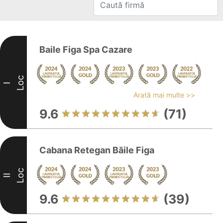
Baile Figa Spa Cazare
Loc
I
Arată mai multe >>
9.6
(71)
Cabana Retegan Băile Figa
Loc
II
9.6
(39)