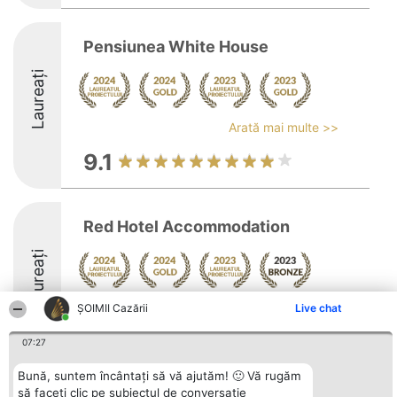
Pensiunea White House
Laureați
Arată mai multe >>
9.1
Red Hotel Accommodation
Laureați
Arată mai multe >>
ȘOIMII Cazării
Live chat
9
07:27
Bună, suntem încântați să vă ajutăm! 🙂 Vă rugăm
să faceți clic pe subiectul de conversație