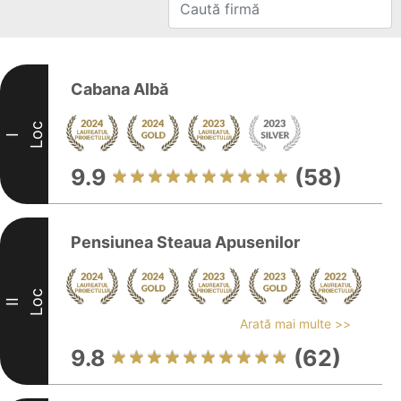
Cabana Albă
Loc
I
9.9
(58)
Pensiunea Steaua Apusenilor
Loc
II
Arată mai multe >>
9.8
(62)