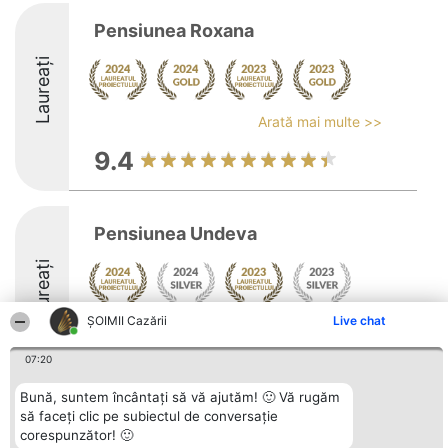
Pensiunea Roxana
Laureați
Arată mai multe >>
9.4
Pensiunea Undeva
Laureați
ȘOIMII Cazării
Live chat
Arată mai multe >>
8.9
07:20
Bună, suntem încântați să vă ajutăm! 🙂 Vă rugăm
să faceți clic pe subiectul de conversație
Organizator Ranking
Plebiscyt
Contact
corespunzător! 🙂