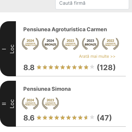
Pensiunea Agroturistica Carmen
Loc
I
Arată mai multe >>
8.8
(128)
Pensiunea Simona
Loc
II
8.6
(47)