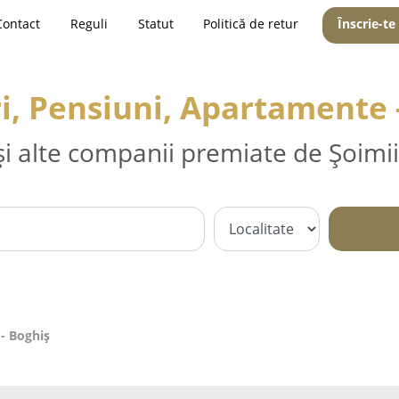
Contact
Reguli
Statut
Politică de retur
Înscrie-te
i, Pensiuni, Apartamente 
și alte companii premiate de Șoimii
- Boghiş