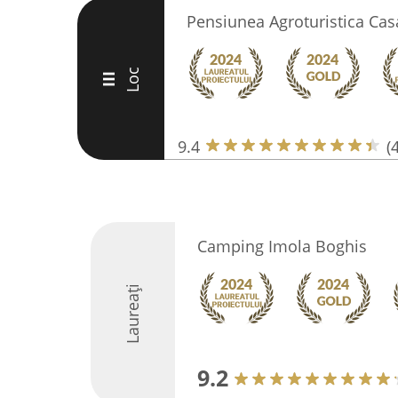
Pensiunea Agroturistica Cas
Loc
III
9.4
(
Camping Imola Boghis
Laureați
9.2