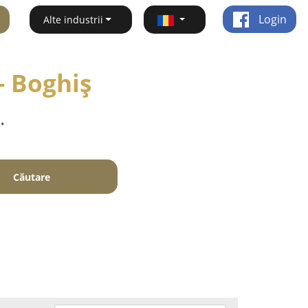
Login
Alte industrii
- Boghiş
.
Căutare