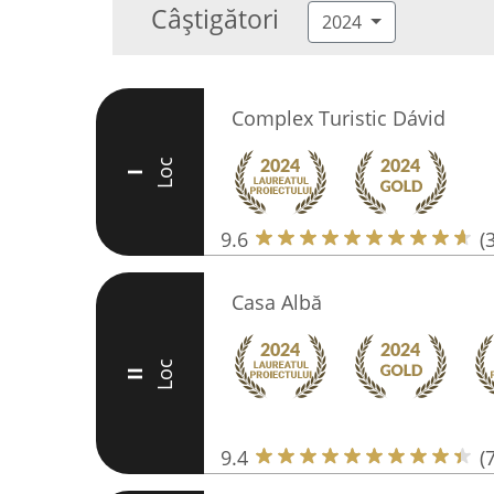
Câștigători
2024
Complex Turistic Dávid
Loc
I
9.6
(
Casa Albă
Loc
II
9.4
(