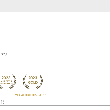
353)
Arată mai multe >>
71)