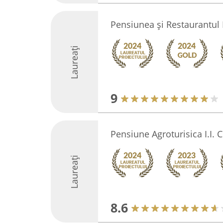
Pensiunea și Restaurantul
Laureați
9
Pensiune Agroturisica I.I. C
Laureați
8.6