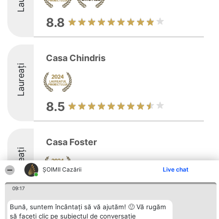
8.8
Casa Chindris
Laureați
8.5
Casa Foster
Laureați
ȘOIMII Cazării
Live chat
8.6
09:17
Bună, suntem încântați să vă ajutăm! 🙂 Vă rugăm
să faceți clic pe subiectul de conversație