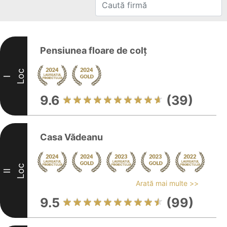
Pensiunea floare de colț
Loc
I
9.6
(39)
Casa Vădeanu
Loc
II
Arată mai multe >>
9.5
(99)