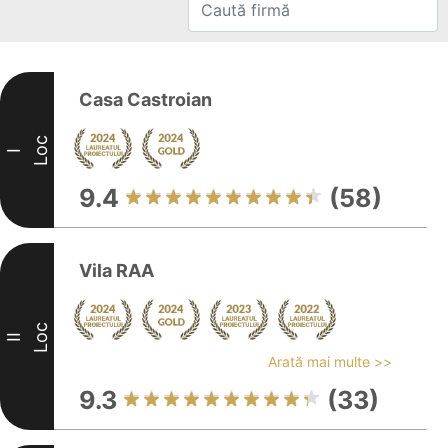
Casa Castroian
Loc
I
9.4
(58)
Vila RAA
Loc
II
Arată mai multe >>
9.3
(33)