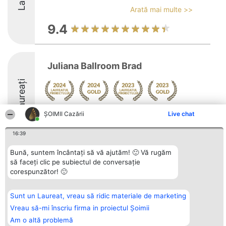
Arată mai multe >>
9.4
Juliana Ballroom Brad
Laureați
Arată mai multe >>
ȘOIMII Cazării
Live chat
9.3
16:39
Bună, suntem încântați să vă ajutăm! 🙂 Vă rugăm
să faceți clic pe subiectul de conversație
Organizator Ranking
Plebiscyt
Contact
corespunzător! 🙂
BRIGHT SOLUTIONS BR SRL
Câștigătorii
Contact
Aleea Timisul De Sus 2 Bl. A30
Lista Tuturor
Sc. A Et. 4 Ap. 13 Cod 061952
Laureaților
Sunt un Laureat, vreau să ridic materiale de marketing
București
Reguli
CUI 36737675
Statut
Vreau să-mi înscriu firma in proiectul Șoimii
tel: +40 770 990 492
Politica de
Am o altă problemă
confidențialitate