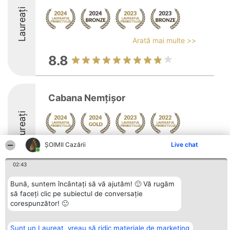
Laureați
Arată mai multe >>
8.8
Cabana Nemțișor
Laureați
Arată mai multe >>
ȘOIMII Cazării
Live chat
9.1
02:43
Bună, suntem încântați să vă ajutăm! 🙂 Vă rugăm
să faceți clic pe subiectul de conversație
Organizator Ranking
Plebiscyt
Contact
corespunzător! 🙂
BRIGHT SOLUTIONS BR SRL
Câștigătorii
Contact
Aleea Timisul De Sus 2 Bl. A30
Lista Tuturor
Sc. A Et. 4 Ap. 13 Cod 061952
Laureaților
Sunt un Laureat, vreau să ridic materiale de marketing