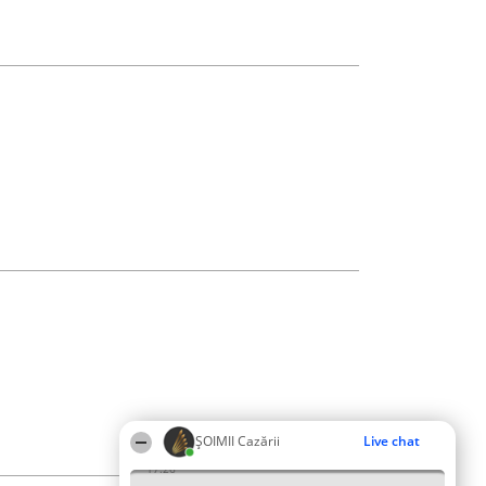
ȘOIMII Cazării
Live chat
17:26