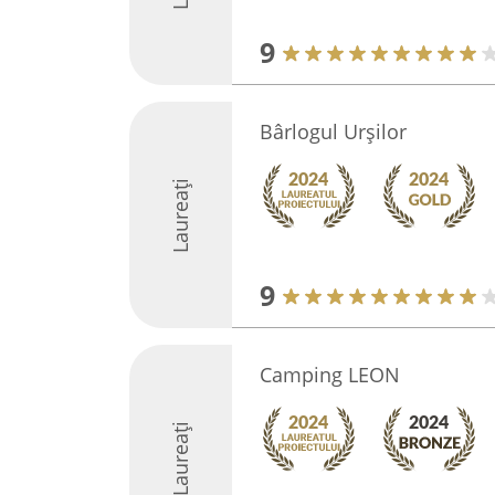
9
Bârlogul Urșilor
Laureați
9
Camping LEON
Laureați