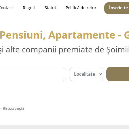
Contact
Reguli
Statut
Politică de retur
Înscrie-te
 Pensiuni, Apartamente - 
și alte companii premiate de Șoimii
- Grozăveşti