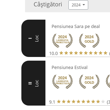
Câștigători
2024
Pensiunea Sara pe deal
Loc
I
10.0
Pensiunea Estival
Loc
II
9.1
(