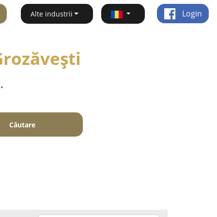
Login
Alte industrii
Grozăveşti
.
Căutare