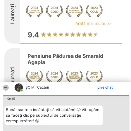
Laureați
Arată mai multe >>
9.4
Pensiune Pădurea de Smarald
Agapia
Laureați
ȘOIMII Cazării
Live chat
Arată mai multe >>
9.4
09:15
Bună, suntem încântați să vă ajutăm! 🙂 Vă rugăm
să faceți clic pe subiectul de conversație
Organizator Ranking
corespunzător! 🙂
Plebiscyt
Contact
BRIGHT SOLUTIONS BR SRL
Câștigătorii
Contact
Aleea Timisul De Sus 2 Bl. A30
Lista Tuturor