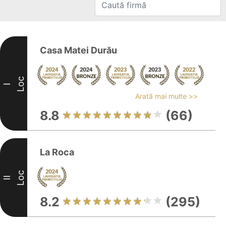
Casa Matei Durău
Loc
I
Arată mai multe >>
8.8
(66)
La Roca
Loc
II
8.2
(295)