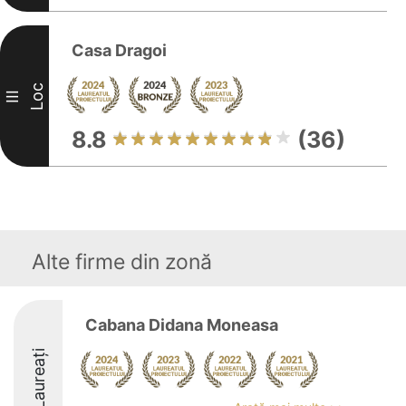
Casa Dragoi
Loc
III
8.8
(36)
Alte firme din zonă
Cabana Didana Moneasa
Laureați