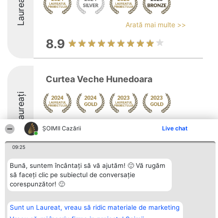
Laureați
Arată mai multe >>
8.9
Curtea Veche Hunedoara
Laureați
Arată mai multe >>
ȘOIMII Cazării
Live chat
9.5
09:25
Bună, suntem încântați să vă ajutăm! 🙂 Vă rugăm
să faceți clic pe subiectul de conversație
Organizator Ranking
Plebiscyt
Contact
corespunzător! 🙂
BRIGHT SOLUTIONS BR SRL
Câștigătorii
Contact
Aleea Timisul De Sus 2 Bl. A30
Lista Tuturor
Sc. A Et. 4 Ap. 13 Cod 061952
Laureaților
București
Reguli
Sunt un Laureat, vreau să ridic materiale de marketing
CUI 36737675
Statut