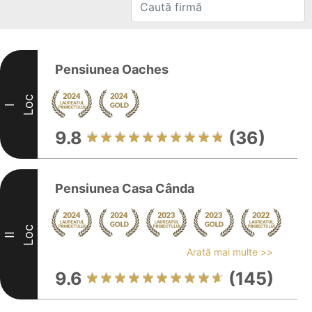
Pensiunea Oaches
Loc
I
9.8
(36)
Pensiunea Casa Cânda
Loc
II
Arată mai multe >>
9.6
(145)