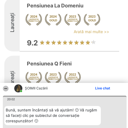
Pensiunea La Domeniu
Laureați
Arată mai multe >>
9.2
Pensiunea Q Fieni
Laureați
ȘOIMII Cazării
Live chat
Arată mai multe >>
8.2
20:02
Bună, suntem încântați să vă ajutăm! 🙂 Vă rugăm
să faceți clic pe subiectul de conversație
Organizator Ranking
corespunzător! 🙂
Plebiscyt
Contact
BRIGHT SOLUTIONS BR SRL
Câștigătorii
Contact