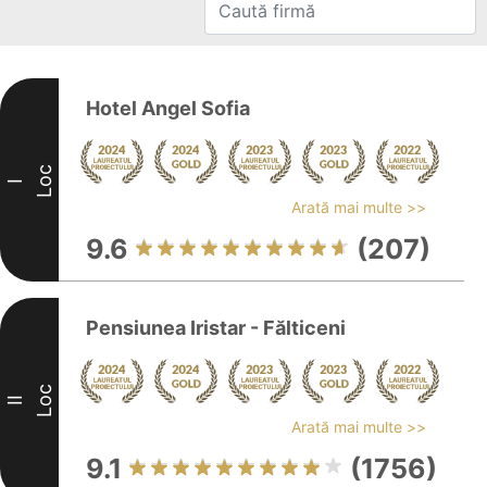
Hotel Angel Sofia
Loc
I
Arată mai multe >>
9.6
(207)
Pensiunea Iristar - Fălticeni
Loc
II
Arată mai multe >>
9.1
(1756)