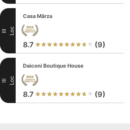
Casa Mârza
Loc
III
8.7
(9)
Daiconi Boutique House
Loc
III
8.7
(9)