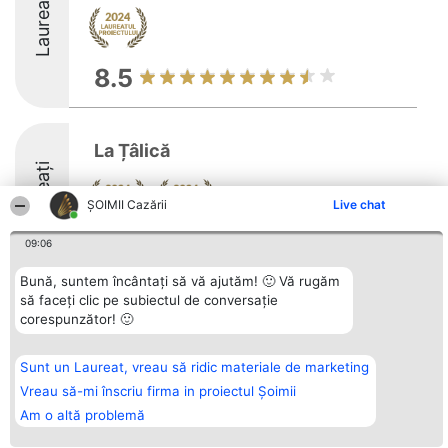
Laureați
8.5
La Țâlică
Laureați
ȘOIMII Cazării
Live chat
9
09:06
Bună, suntem încântați să vă ajutăm! 🙂 Vă rugăm
să faceți clic pe subiectul de conversație
corespunzător! 🙂
Organizator Ranking
Plebiscyt
Contact
BRIGHT SOLUTIONS BR SRL
Câștigătorii
Contact
Aleea Timisul De Sus 2 Bl. A30
Lista Tuturor
Sc. A Et. 4 Ap. 13 Cod 061952
Laureaților
Sunt un Laureat, vreau să ridic materiale de marketing
București
Reguli
Vreau să-mi înscriu firma in proiectul Șoimii
CUI 36737675
Statut
tel: +40 770 990 492
Politica de
Am o altă problemă
confidențialitate