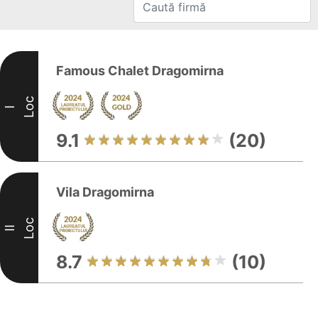
Famous Chalet Dragomirna
Loc
I
9.1
(20)
Vila Dragomirna
Loc
II
8.7
(10)