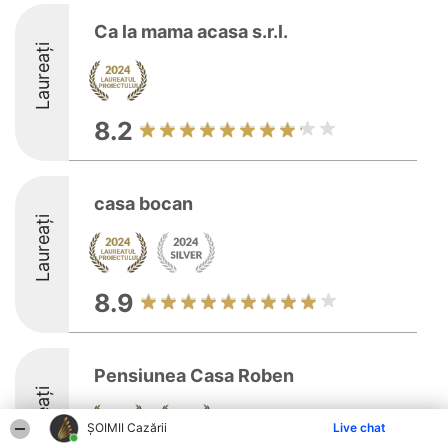
Ca la mama acasa s.r.l.
Laureați
8.2
casa bocan
Laureați
8.9
Pensiunea Casa Roben
Laureați
ȘOIMII Cazării
Live chat