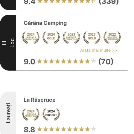
9.4
(339)
Gărâna Camping
Loc
III
Arată mai multe >>
9.0
(70)
La Răscruce
Laureați
8.8