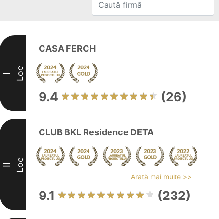
CASA FERCH
Loc
I
9.4
(26)
CLUB BKL Residence DETA
Loc
II
Arată mai multe >>
9.1
(232)