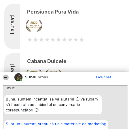
Pensiunea Pura Vida
Laureați
Cabana Dulcele
Laureați
ȘOIMII Cazării
Live chat
8.3
03:12
Bună, suntem încântați să vă ajutăm! 🙂 Vă rugăm
să faceți clic pe subiectul de conversație
Organizator Ranking
corespunzător! 🙂
Plebiscyt
Contact
BRIGHT SOLUTIONS BR SRL
Câștigătorii
Contact
Aleea Timisul De Sus 2 Bl. A30
Lista Tuturor
Sc. A Et. 4 Ap. 13 Cod 061952
Laureaților
Sunt un Laureat, vreau să ridic materiale de marketing
București
Reguli