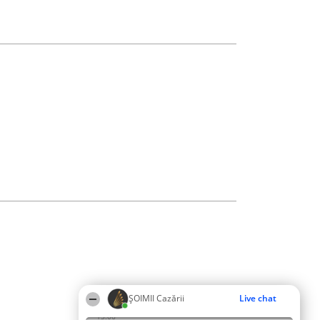
ȘOIMII Cazării
Live chat
15:06