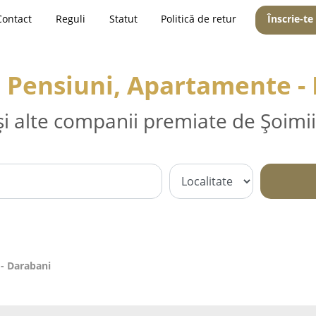
Contact
Reguli
Statut
Politică de retur
Înscrie-te
, Pensiuni, Apartamente -
și alte companii premiate de Șoimii
 - Darabani