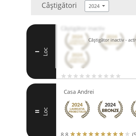
Câștigători
2024
Câștigător inactiv
Câștigător inactiv - ac
Loc
I
Casa Andrei
Loc
II
8.8
(