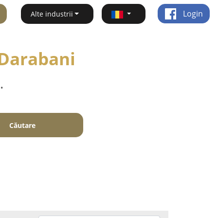
Login
Alte industrii
 Darabani
.
Căutare