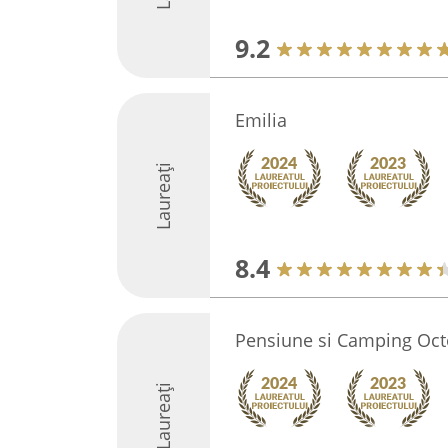
9.2
Emilia
Laureați
8.4
Pensiune si Camping Oc
Laureați