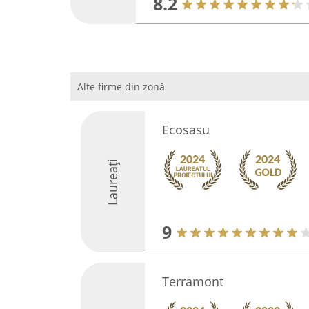
8.2
Alte firme din zonă
Ecosasu
Laureați
9
Terramont