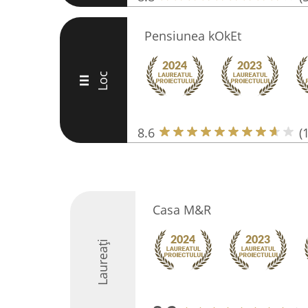
Pensiunea kOkEt
Loc
III
8.6
(
Casa M&R
Laureați