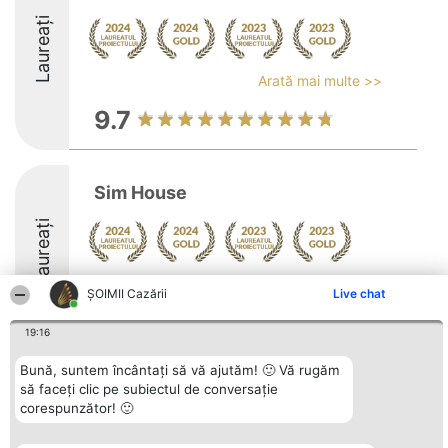
Laureați
Arată mai multe >>
9.7
Sim House
Laureați
Arată mai multe >>
ȘOIMII Cazării
Live chat
9.8
19:16
Bună, suntem încântați să vă ajutăm! 🙂 Vă rugăm
să faceți clic pe subiectul de conversație
Organizator Ranking
Plebiscyt
Contact
corespunzător! 🙂
BRIGHT SOLUTIONS BR SRL
Câștigătorii
Contact
Aleea Timisul De Sus 2 Bl. A30
Lista Tuturor
Sc. A Et. 4 Ap. 13 Cod 061952
Laureaților