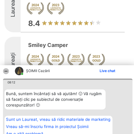
Laureați
8.4
Smiley Camper
Laureați
ȘOIMII Cazării
Live chat
Arată mai multe >>
10
08:12
Bună, suntem încântați să vă ajutăm! 🙂 Vă rugăm
să faceți clic pe subiectul de conversație
Organizator Ranking
corespunzător! 🙂
Plebiscyt
Contact
BRIGHT SOLUTIONS BR SRL
Câștigătorii
Contact
Aleea Timisul De Sus 2 Bl. A30
Lista Tuturor
Sc. A Et. 4 Ap. 13 Cod 061952
Laureaților
Sunt un Laureat, vreau să ridic materiale de marketing
București
Reguli
Vreau să-mi înscriu firma in proiectul Șoimii
CUI 36737675
Statut
tel: +40 770 990 492
Politica de
Am o altă problemă