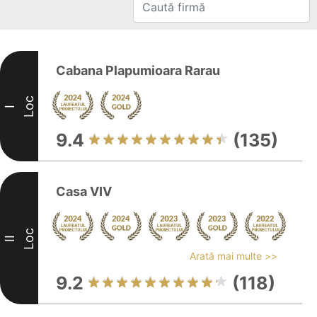
Cabana Plapumioara Rarau
Loc
I
9.4
(135)
Casa VIV
Loc
II
Arată mai multe >>
9.2
(118)