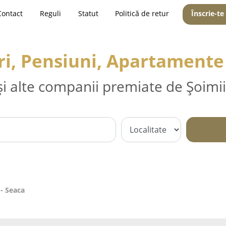
Contact
Reguli
Statut
Politică de retur
Înscrie-te
ri, Pensiuni, Apartamente 
și alte companii premiate de Șoimii
- Seaca