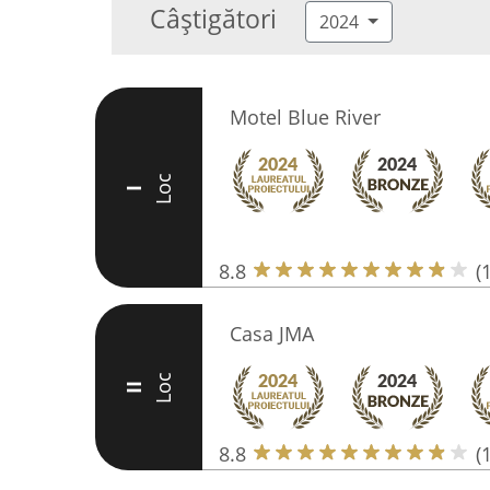
Câștigători
2024
Motel Blue River
Loc
I
8.8
(
Casa JMA
Loc
II
8.8
(