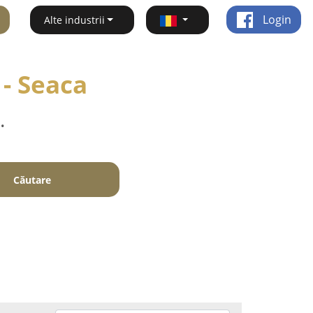
Login
Alte industrii
- Seaca
.
Căutare