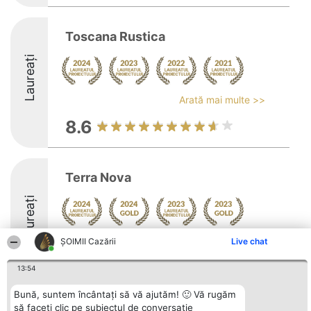
Toscana Rustica
Laureați
Arată mai multe >>
8.6
Terra Nova
Laureați
Arată mai multe >>
ȘOIMII Cazării
Live chat
9.2
13:54
Bună, suntem încântați să vă ajutăm! 🙂 Vă rugăm
să faceți clic pe subiectul de conversație