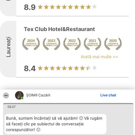
8.9
Tex Club Hotel&Restaurant
Laureați
Arată mai multe >>
8.4
ȘOIMII Cazării
Live chat
03:27
Alte firme din zonă
Bună, suntem încântați să vă ajutăm! 🙂 Vă rugăm
să faceți clic pe subiectul de conversație
Organizator Ranking
Plebiscyt
Contact
corespunzător! 🙂
BRIGHT SOLUTIONS BR SRL
Câștigătorii
Contact