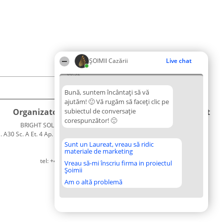
ȘOIMII Cazării
Live chat
06:32
Bună, suntem încântați să vă
ajutăm! 🙂 Vă rugăm să faceți clic pe
Organizator Ranking
subiectul de conversație
Plebiscyt
Contact
corespunzător! 🙂
BRIGHT SOLUTIONS BR SRL
Câștigătorii
Contact
. A30 Sc. A Et. 4 Ap. 13 Cod 061952
Lista
București
Tuturor
Sunt un Laureat, vreau să ridic
materiale de marketing
CUI 36737675
Laureaților
tel: +40 770 990 492
Reguli
Vreau să-mi înscriu firma in proiectul
Șoimii
Statut
Politica de
Am o altă problemă
confidențialitate