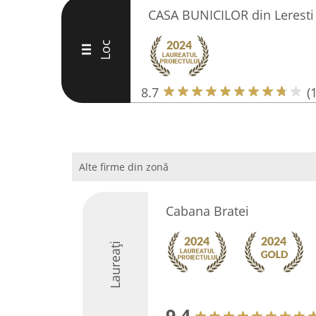
CASA BUNICILOR din Leresti
Loc
III
8.7
(
Alte firme din zonă
Cabana Bratei
Laureați
9.4