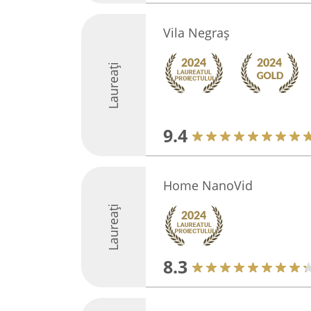
Vila Negraș
Laureați
9.4
Home NanoVid
Laureați
8.3