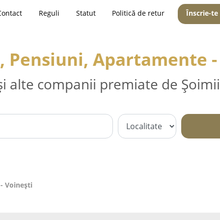
Contact
Reguli
Statut
Politică de retur
Înscrie-te
, Pensiuni, Apartamente -
și alte companii premiate de Șoimii
- Voineşti