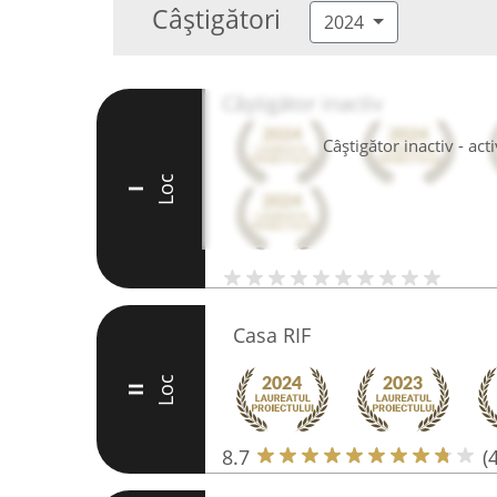
Câștigători
2024
Câștigător inactiv
Câștigător inactiv - ac
Loc
I
Casa RIF
Loc
II
8.7
(