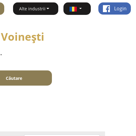
Login
Alte industrii
 Voineşti
.
Căutare