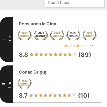
Pensiunea la Gina
Loc
I
Arată mai multe >>
8.8
(89)
Conac Griguț
Loc
II
8.7
(10)