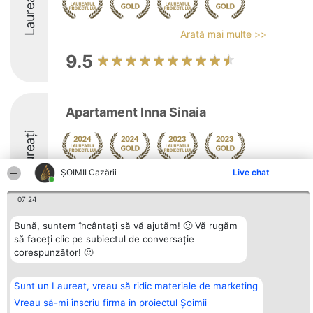
Laureați
Arată mai multe >>
9.5
Apartament Inna Sinaia
Laureați
ȘOIMII Cazării
Live chat
Arată mai multe >>
9.1
07:24
Bună, suntem încântați să vă ajutăm! 🙂 Vă rugăm
să faceți clic pe subiectul de conversație
Organizator Ranking
corespunzător! 🙂
Plebiscyt
Contact
BRIGHT SOLUTIONS BR SRL
Câștigătorii
Contact
Aleea Timisul De Sus 2 Bl. A30
Lista Tuturor
Sc. A Et. 4 Ap. 13 Cod 061952
Laureaților
Sunt un Laureat, vreau să ridic materiale de marketing
București
Reguli
Vreau să-mi înscriu firma in proiectul Șoimii
CUI 36737675
Statut