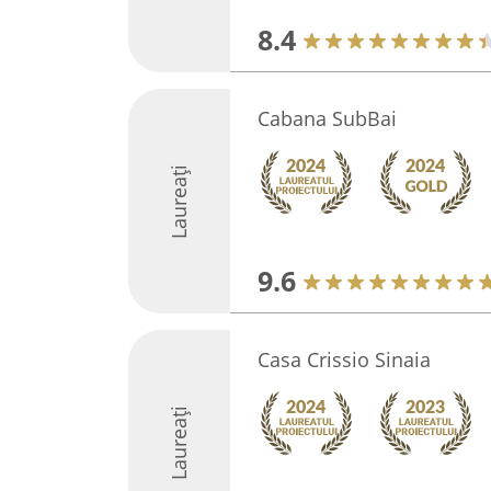
8.4
Cabana SubBai
Laureați
9.6
Casa Crissio Sinaia
Laureați