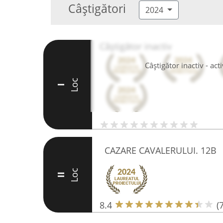
Câștigători
2024
Câștigător inactiv
Câștigător inactiv - ac
Loc
I
CAZARE CAVALERULUI. 12B
Loc
II
8.4
(7