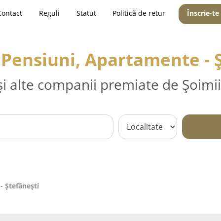
Contact
Reguli
Statut
Politică de retur
Înscrie-te
 Pensiuni, Apartamente - 
și alte companii premiate de Șoimii
- Ştefăneşti