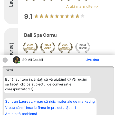
Arată mai multe >>
9.1
Bali Spa Cornu
Laureați
Arată mai multe >>
ȘOIMII Cazării
Live chat
9.1
09:06
Bună, suntem încântați să vă ajutăm! 🙂 Vă rugăm
să faceți clic pe subiectul de conversație
Organizator Ranking
Plebiscyt
Contact
corespunzător! 🙂
BRIGHT SOLUTIONS BR SRL
Câștigătorii
Contact
Aleea Timisul De Sus 2 Bl. A30
Lista Tuturor
Sc. A Et. 4 Ap. 13 Cod 061952
Laureaților
Sunt un Laureat, vreau să ridic materiale de marketing
București
Reguli
CUI 36737675
Statut
Vreau să-mi înscriu firma in proiectul Șoimii
tel: +40 770 990 492
Politica de
Am o altă problemă
confidențialitate