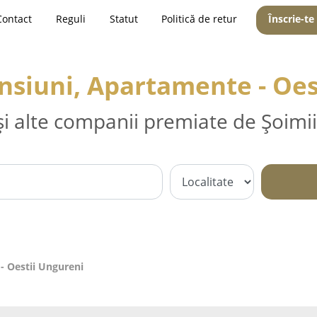
Contact
Reguli
Statut
Politică de retur
Înscrie-te
ensiuni, Apartamente - Oes
și alte companii premiate de Șoimii
- Oestii Ungureni