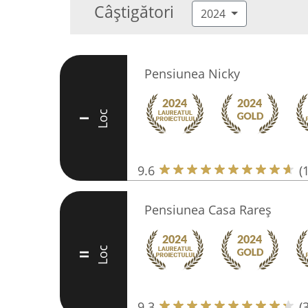
Câștigători
2024
Pensiunea Nicky
Loc
I
9.6
(
Pensiunea Casa Rareș
Loc
II
9.3
(