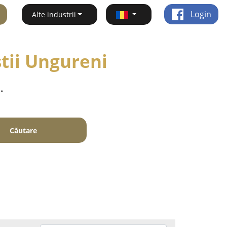
Login
Alte industrii
tii Ungureni
.
Căutare