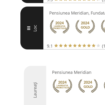
Pensiunea Meridian, Fundat
Loc
III
9.1
(
Pensiunea Meridian
Laureați