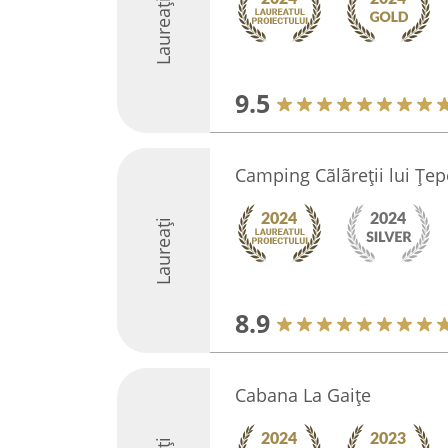
Laureați
9.5
Camping Cãlãreţii lui Ţep
Laureați
8.9
Cabana La Gaițe