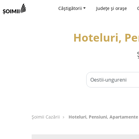
Câștigătorii
Județe și orașe
Hoteluri, P
Șoimii Cazării
Hoteluri, Pensiuni, Apartamente 