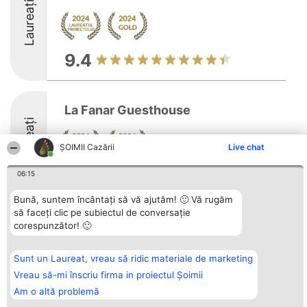
Laureați
9.4
La Fanar Guesthouse
Laureați
ȘOIMII Cazării
Live chat
10
06:15
Bună, suntem încântați să vă ajutăm! 🙂 Vă rugăm
să faceți clic pe subiectul de conversație
corespunzător! 🙂
Organizator Ranking
Plebiscyt
Contact
BRIGHT SOLUTIONS BR SRL
Câștigătorii
Contact
Aleea Timisul De Sus 2 Bl. A30
Lista Tuturor
Sc. A Et. 4 Ap. 13 Cod 061952
Laureaților
Sunt un Laureat, vreau să ridic materiale de marketing
București
Reguli
Vreau să-mi înscriu firma in proiectul Șoimii
CUI 36737675
Statut
tel: +40 770 990 492
Politica de
Am o altă problemă
confidențialitate