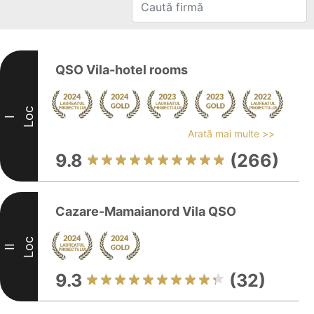
QSO Vila-hotel rooms
Loc
I
Arată mai multe >>
9.8
(266)
Cazare-Mamaianord Vila QSO
Loc
II
9.3
(32)