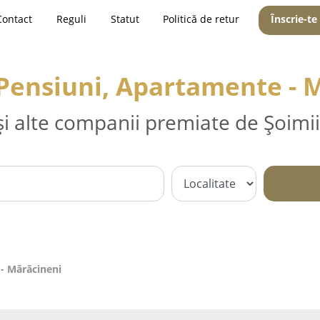
Contact
Reguli
Statut
Politică de retur
Înscrie-te
 Pensiuni, Apartamente - 
și alte companii premiate de Șoimii
 - Mărăcineni