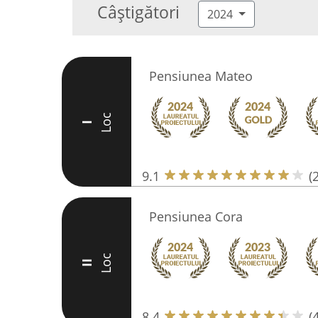
Câștigători
2024
Pensiunea Mateo
Loc
I
9.1
(
Pensiunea Cora
Loc
II
8.4
(