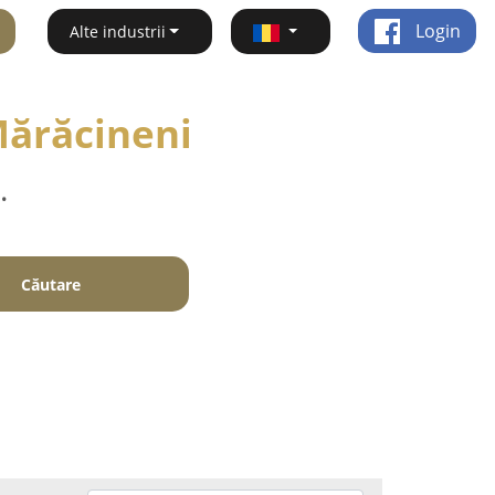
Login
Alte industrii
Mărăcineni
.
Căutare