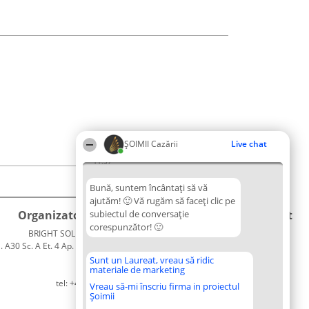
ȘOIMII Cazării
Live chat
11:37
Bună, suntem încântați să vă
ajutăm! 🙂 Vă rugăm să faceți clic pe
Organizator Ranking
subiectul de conversație
Plebiscyt
Contact
corespunzător! 🙂
BRIGHT SOLUTIONS BR SRL
Câștigătorii
Contact
. A30 Sc. A Et. 4 Ap. 13 Cod 061952
Lista
București
Tuturor
Sunt un Laureat, vreau să ridic
materiale de marketing
CUI 36737675
Laureaților
tel: +40 770 990 492
Reguli
Vreau să-mi înscriu firma in proiectul
Șoimii
Statut
Politica de