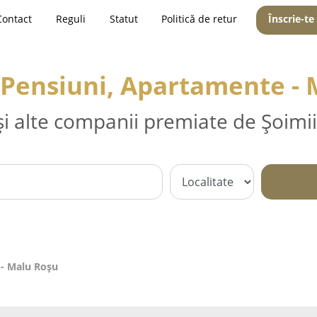
Contact
Reguli
Statut
Politică de retur
Înscrie-te
 Pensiuni, Apartamente -
și alte companii premiate de Șoimii
 - Malu Roşu