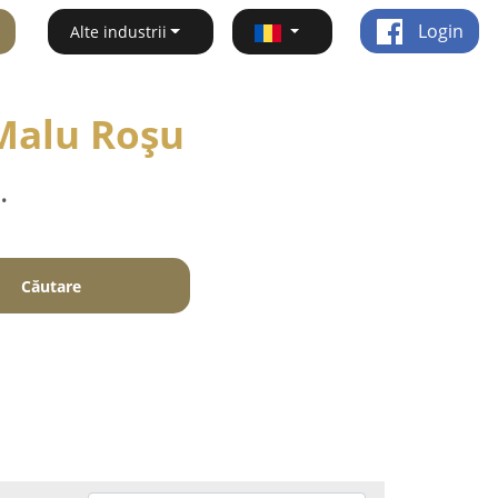
Login
Alte industrii
 Malu Roşu
.
Căutare