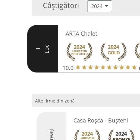
Câștigători
2024
ARTA Chalet
Loc
I
10.0
Alte firme din zonă
Casa Roşca - Buşteni
Laureați