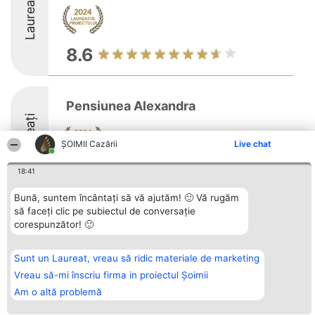
Laureați
8.6
Pensiunea Alexandra
Laureați
ȘOIMII Cazării
Live chat
8.2
18:41
Bună, suntem încântați să vă ajutăm! 🙂 Vă rugăm
să faceți clic pe subiectul de conversație
corespunzător! 🙂
Organizator Ranking
Plebiscyt
Contact
BRIGHT SOLUTIONS BR SRL
Câștigătorii
Contact
Aleea Timisul De Sus 2 Bl. A30
Lista Tuturor
Sc. A Et. 4 Ap. 13 Cod 061952
Laureaților
Sunt un Laureat, vreau să ridic materiale de marketing
București
Reguli
Vreau să-mi înscriu firma in proiectul Șoimii
CUI 36737675
Statut
tel: +40 770 990 492
Politica de
Am o altă problemă
confidențialitate