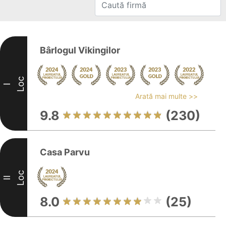
Bârlogul Vikingilor
Loc
I
Arată mai multe >>
9.8
(230)
Casa Parvu
Loc
II
8.0
(25)