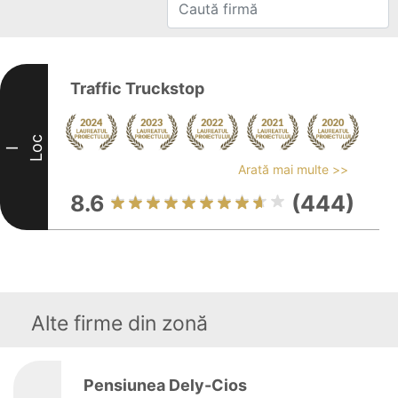
Traffic Truckstop
Loc
I
Arată mai multe >>
8.6
(444)
Alte firme din zonă
Pensiunea Dely-Cios