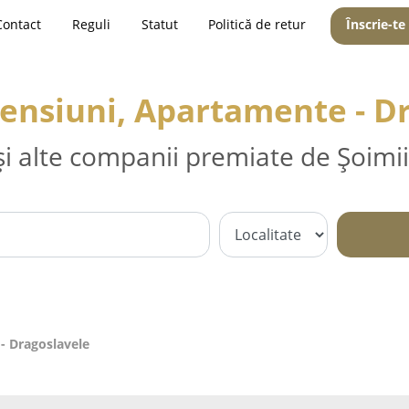
Contact
Reguli
Statut
Politică de retur
Înscrie-te
Pensiuni, Apartamente - D
și alte companii premiate de Șoimii
- Dragoslavele