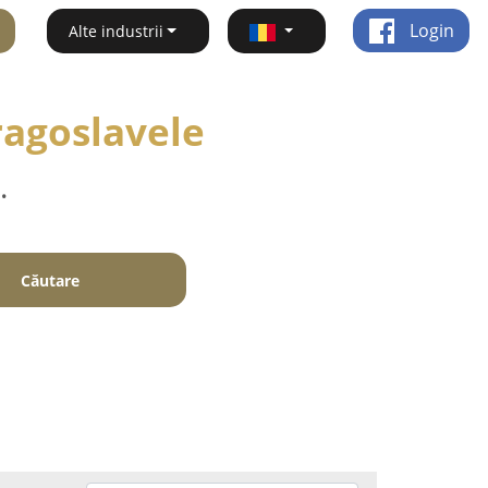
Login
Alte industrii
ragoslavele
.
Căutare