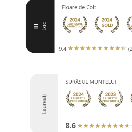
Floare de Colt
Loc
III
9.4
(
SURÂSUL MUNTELUI
Laureați
8.6