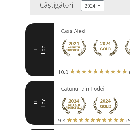
Câștigători
2024
Casa Alesi
Loc
I
10.0
Cătunul din Podei
Loc
II
9.8
(