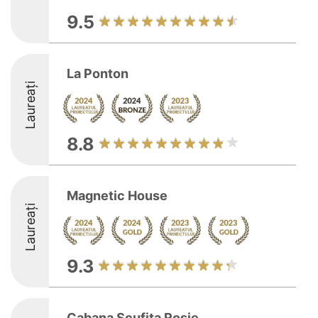
9.5
La Ponton
Laureați
8.8
Magnetic House
Laureați
9.3
Cabana Scufița Roșie