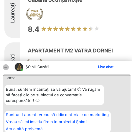
Laureați
8.4
APARTAMENT M2 VATRA DORNEI
Laureați
ȘOIMII Cazării
Live chat
8.1
08:03
Bună, suntem încântați să vă ajutăm! 🙂 Vă rugăm
să faceți clic pe subiectul de conversație
Organizator Ranking
corespunzător! 🙂
Plebiscyt
Contact
BRIGHT SOLUTIONS BR SRL
Câștigătorii
Contact
Aleea Timisul De Sus 2 Bl. A30
Lista Tuturor
Sc. A Et. 4 Ap. 13 Cod 061952
Laureaților
Sunt un Laureat, vreau să ridic materiale de marketing
București
Reguli
Vreau să-mi înscriu firma in proiectul Șoimii
CUI 36737675
Statut
tel: +40 770 990 492
Politica de
Am o altă problemă
confidențialitate